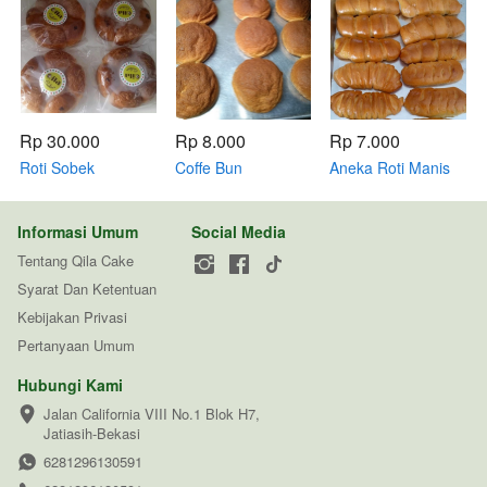
Rp 30.000
Rp 8.000
Rp 7.000
Roti Sobek
Coffe Bun
Aneka Roti Manis
Coklat, Keju
Informasi Umum
Social Media
Tentang Qila Cake
Syarat Dan Ketentuan
Kebijakan Privasi
Pertanyaan Umum
Hubungi Kami
Jalan California VIII No.1 Blok H7, 
Jatiasih-Bekasi
6281296130591